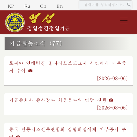
Ru
KP
Ch
En
김일성
김정일
기금
기금활동소식 (77)
로씨야 연해변강 울라지보스또크시 시민에게 기부증
서 수여
[2026-08-06]
기금총회사 총사장과 최동문과의 면담 진행
[2026-08-06]
중국 단동시조선족련합회 집행회장에게 기부증서 수
여